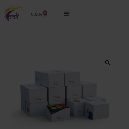
0
0,00
€