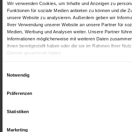
The package contains a colorful mix of 3000
Wir verwenden Cookies, um Inhalte und Anzeigen zu persona
pouches in 6 different colors (blue, yellow, green,
Funktionen für soziale Medien anbieten zu können und die Zug
pink, orange and purple). These shades are very
unsere Website zu analysieren. Außerdem geben wir Informa
intense and create a beautiful color cloud when
Ihrer Verwendung unserer Website an unsere Partner für soz
throwing in the air. This set is designed for up to
Medien, Werbung und Analysen weiter. Unsere Partner führe
1000 people. With this Holi Gulal color powder set
Informationen möglicherweise mit weiteren Daten zusammen,
you are ideally equipped for a medium to large Holi
ihnen bereitgestellt haben oder die sie im Rahmen Ihrer Nut
festival. During the order process we offer you the
Dienste gesammelt haben.
possibility to write us a message with your
individual color request.
Einwilligungsauswahl
Notwendig
Holi colors bag size: 15 x 13 cm
Holi powder pouches content: 75g
Präferenzen
Package dimensions: (24 packages) 36 x 21 x 30
cm
Statistiken
Shipping weight: per package 10 kg
Marketing
Goods will be shipped on a Europalette