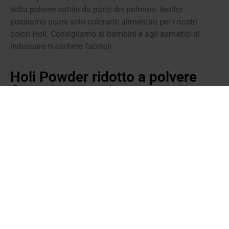
della polvere sottile da parte dei polmoni. Inoltre
possiamo usare solo coloranti alimentari per i nostri
colori Holi. Consigliamo ai bambini e agli asmatici di
indossare maschere facciali.
Holi Powder ridotto a polvere
fine
Essendo il nostro Holi Powder privo di talco e amido,
contenendo solo riso e farina, il nostro prodotto è meno
inquinante come polvere fine, riducendo l’assorbimento
nei polmoni.
Colori Holi
Vi offriamo 6 colori diversi di
Holi powder
: blu, verde,
giallo, arancione, rosa e viola. Ti serve
Holi powder
per un
grande evento? Vuoi celebrare il tuo proprio Holi festival?
Stai organizzando un progetto fotografico o video
colorato? Benvenuti nel nostro mondo colorato, vi