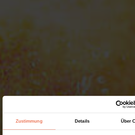
Zustimmung
Details
Über 