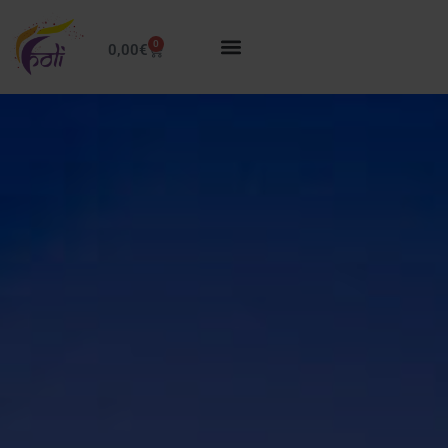
0
0,00
€