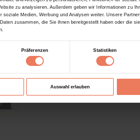
La nostra polvere soddisfa 
Website zu analysieren. Außerdem geben wir Informationen zu I
r soziale Medien, Werbung und Analysen weiter. Unsere Partner
E’ testata da un istituto in
 Daten zusammen, die Sie ihnen bereitgestellt haben oder die s
linee guida ed é quindi del 
n.
Ad ogni modo se avete ulter
contattarci direttamente.
Präferenzen
Statistiken
Auswahl erlauben