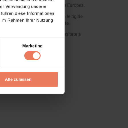
i requisiti della regolamentazione Europea.
hrer Verwendung unserer
 führen diese Informationen
dipendente tedesco in accordo con le rigide
ie im Rahmen Ihrer Nutzung
tutto sicura per l’uomo e l’ambiente.
iori domande sulla polvere non esitate a
Marketing
Alle zulassen