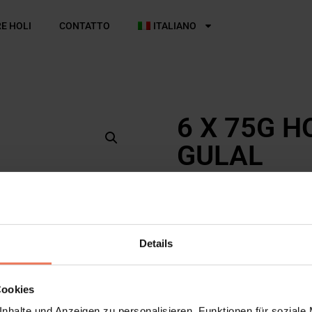
E HOLI
CONTATTO
ITALIANO
6 X 75G H
GULAL
18,99
€
Esaurito
Il pacco contiene un mix di 6
Details
offriamo.
Durante il processo di ordine
Cookies
richieste specifiche di colori
nhalte und Anzeigen zu personalisieren, Funktionen für soziale