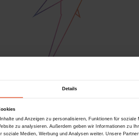
Details
Herstellung. Warum? Die Herstellung in Deutschland macht es ei
rbbeutel
ist uns wichtig. Seit 2012 beliefern wir tausende
Holi F
Cookies
nhalte und Anzeigen zu personalisieren, Funktionen für soziale
Website zu analysieren. Außerdem geben wir Informationen zu I
r soziale Medien, Werbung und Analysen weiter. Unsere Partner