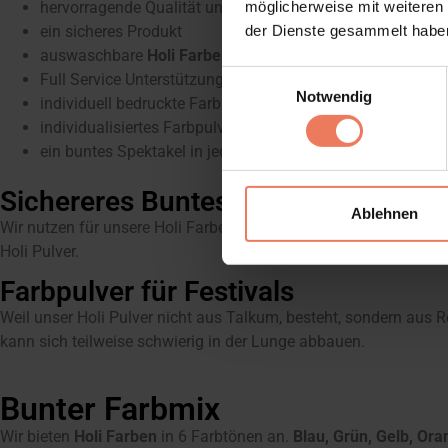
hervorragende Qualität und Farbintensität
möglicherweise mit weiteren
ein sicheres Produkt
der Dienste gesammelt habe
auswaschbare
Holi Farben
Einwilligungsauswahl
Full Service Unterstützung bei der Festivalplanung
Notwendig
individuell bedruckte Farbbeutel
individualisiertes Farbpulver
ein buntes Spektakel in jeder Größe
Sichereres Buntes Farbpulver
Ablehnen
Wir nutzen für unsere Holi Farben Reismehl & Maismehl und ver
Holi Pulver.
Farbpulver für Festivals
Weil unser Holi Pulver nicht aus Talkum, besteht, sondern aus R
kann sich teilweise schwierig in der Lunge abbauen.
Bunter Farbmix
Wir bieten
Holi Farben
in 6 Farbtönen an.
Blau, Grün, Gelb, Ora