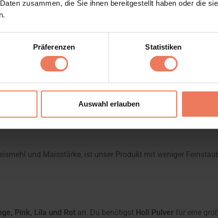
 Daten zusammen, die Sie ihnen bereitgestellt haben oder die s
n.
Präferenzen
Statistiken
Auswahl erlauben
meiden damit eine Absorbierung der Farbpartikel in die Lungen
eismehl und Maisstärke, ist unser Produkt mit weniger Feinstaub
nge, Pink, Lila und Rot
an. Du benötigst
Holi Pulver
für eine groß