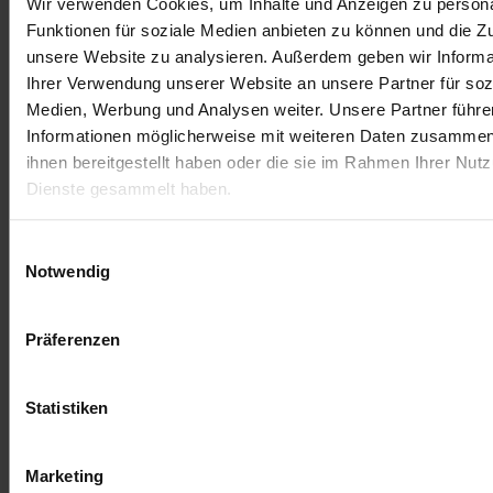
Wir verwenden Cookies, um Inhalte und Anzeigen zu persona
Mit diesem Holi Pulver Set erhältst du 600
Funktionen für soziale Medien anbieten zu können und die Zug
Farbbeutel in 6 verschiedenen Farben (blau, gelb,
unsere Website zu analysieren. Außerdem geben wir Informa
grün, pink, orange und lila). Diese Farbtöne sind
Ihrer Verwendung unserer Website an unsere Partner für soz
sehr intensiv und erzeugen beim In-die-Luft-Werfen
Medien, Werbung und Analysen weiter. Unsere Partner führe
eine schöne Farbwolke. Für bis zu 120 Personen ist
Informationen möglicherweise mit weiteren Daten zusammen,
dieses Holi Gulal Farbpulver-Set ausgelegt. Diese
ihnen bereitgestellt haben oder die sie im Rahmen Ihrer Nut
Menge wird unter anderem für kleine Holi-Festivals
Dienste gesammelt haben.
geordert oder z.B. von Schulen gekauft wo ein
ganzer Jahrgang ein Holi-Fest veranstaltet. Gerne
Einwilligungsauswahl
kannst du während des Bestellvorgangs deine
Notwendig
Farbwünsche äußern – gleichmäßig bunt gemischt
oder individuell zusammengestellt
Präferenzen
Holi Farben Beutelmaße: 15 x 13 cm
Holi Pulver Beutelinhalt: 75g
Statistiken
Paketmaße: (4 Pakete) 36 x 21 x 30 cm
Sendungsgewicht: pro Paket 12 kg
Marketing