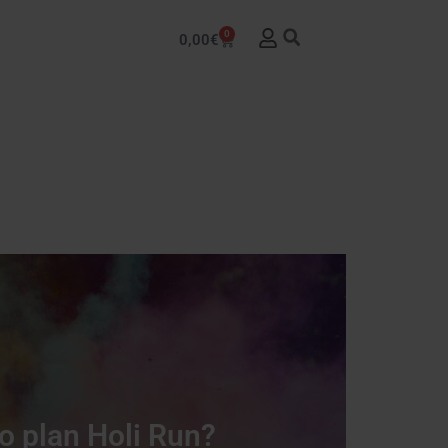
0
0,00
€
o plan Holi Run?