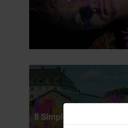
8 Simple steps to host T
Party