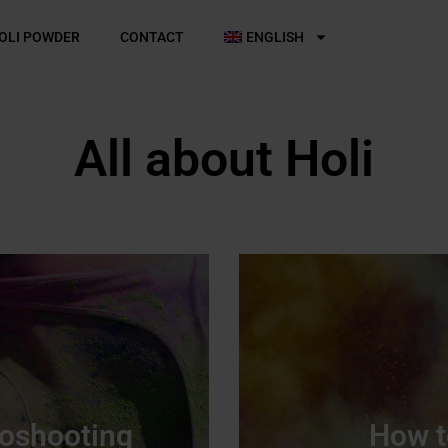
OLI POWDER
CONTACT
ENGLISH
All about Holi
toshooting
How t