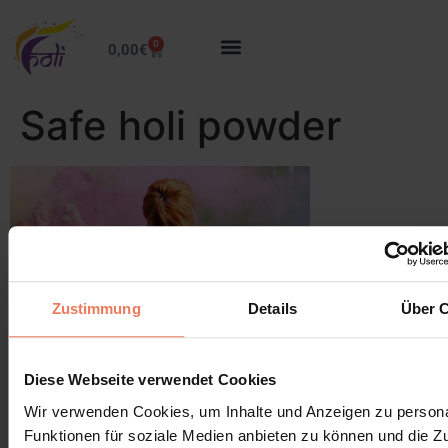
0
0,00
€
Safe holi powder
Zustimmung
Details
Über 
Leave a Reply
Diese Webseite verwendet Cookies
Wir verwenden Cookies, um Inhalte und Anzeigen zu persona
You must be
logged in
to post a comment.
Funktionen für soziale Medien anbieten zu können und die Zug