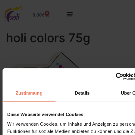
0
0,00
€
holi colors 75g
Zustimmung
Details
Über 
Leave a Reply
Diese Webseite verwendet Cookies
Wir verwenden Cookies, um Inhalte und Anzeigen zu persona
You must be
logged in
to post a comment.
Funktionen für soziale Medien anbieten zu können und die Zug