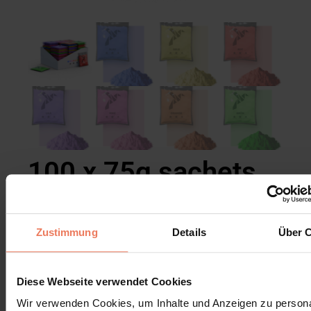
100 x 75g sachets
de poudre Holi
110,99
€
Zustimmung
Details
Über 
Ajouter au panier
Diese Webseite verwendet Cookies
Poudre Holi Gulal – Kit pour 20 personnes
Wir verwenden Cookies, um Inhalte und Anzeigen zu persona