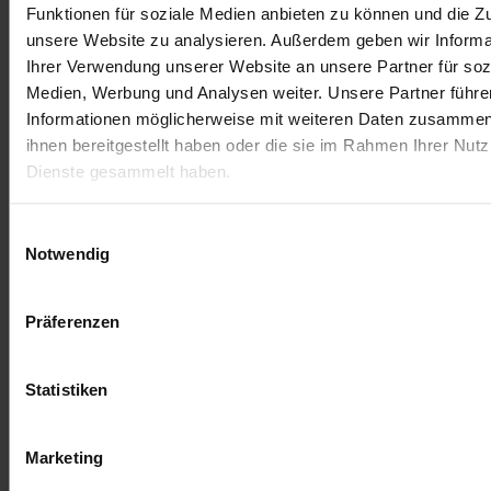
Ce kit de poudre Holi Gulal est composé de 100
Funktionen für soziale Medien anbieten zu können und die Zug
sachets de poudre colorée de 6 couleurs différentes
unsere Website zu analysieren. Außerdem geben wir Informa
(bleu, jaune, vert, rose, orange et violet). Les tons de
Ihrer Verwendung unserer Website an unsere Partner für soz
couleur sont très intenses et produisent un nuage de
Medien, Werbung und Analysen weiter. Unsere Partner führe
couleurs magnifique lorsqu’on les jette en l’air. Ce kit
Informationen möglicherweise mit weiteren Daten zusammen,
de poudre Holi Gulal est à utiliser pour un nombre
ihnen bereitgestellt haben oder die sie im Rahmen Ihrer Nut
maximal de 20 personnes, parfaitement adapté
Dienste gesammelt haben.
pour pour des fêtes d’anniversaire originales.
Pendant la saisie de ta commande tu peux
Einwilligungsauswahl
sélectionner les couleurs que tu désires, mélangés
Notwendig
de manière uniforme ou de manière individuelle.
Dimensions sachet poudre Holi: 15 x 13 cm
Präferenzen
Quantité sachet poudre Holi: 75g
Statistiken
Dimensions colis: 36 x 21 x 30 cm
Poids colis: 8,5 kg
Marketing