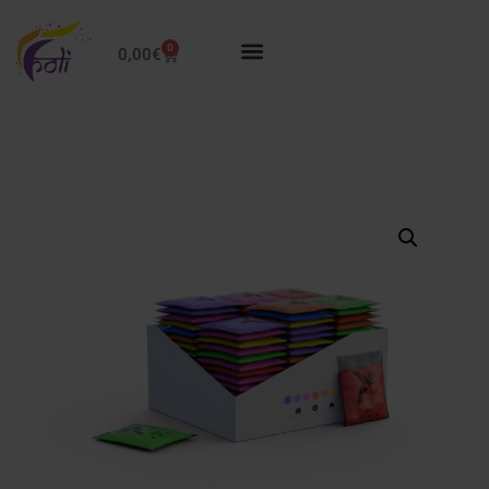
0
0,00
€