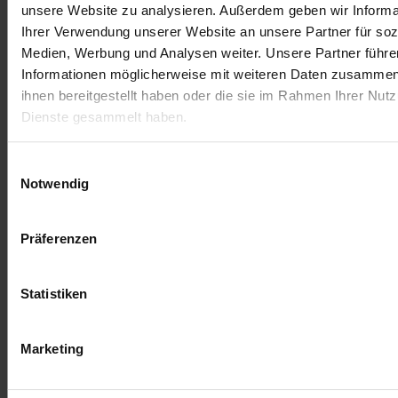
unsere Website zu analysieren. Außerdem geben wir Informa
Lascia un commento
Ihrer Verwendung unserer Website an unsere Partner für soz
Medien, Werbung und Analysen weiter. Unsere Partner führe
Devi essere
connesso
per inviare un commento.
Informationen möglicherweise mit weiteren Daten zusammen,
ihnen bereitgestellt haben oder die sie im Rahmen Ihrer Nut
Dienste gesammelt haben.
Einwilligungsauswahl
Notwendig
Präferenzen
Statistiken
Termini di servizio
Impronta
Marketing