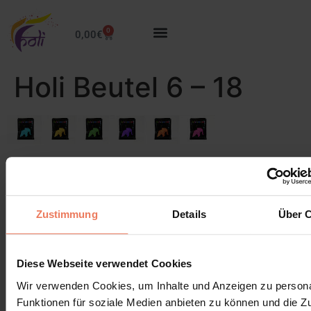
0
0,00
€
Holi Beutel 6 – 18
Lascia un commento
Devi essere
connesso
per inviare un commento.
Zustimmung
Details
Über 
Diese Webseite verwendet Cookies
Wir verwenden Cookies, um Inhalte und Anzeigen zu persona
Funktionen für soziale Medien anbieten zu können und die Zug