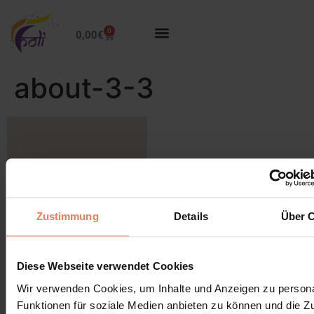
0
0,00
€
about-3-3
Lascia un commento
Zustimmung
Details
Über 
Devi essere
connesso
per inviare un commento.
Diese Webseite verwendet Cookies
Wir verwenden Cookies, um Inhalte und Anzeigen zu persona
Funktionen für soziale Medien anbieten zu können und die Zug