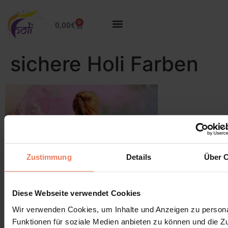
0
0,00
€
sichere Holi Farben
Zustimmung
Details
Über 
Lascia un commento
Diese Webseite verwendet Cookies
Wir verwenden Cookies, um Inhalte und Anzeigen zu persona
Devi essere
connesso
per inviare un commento.
Funktionen für soziale Medien anbieten zu können und die Zug