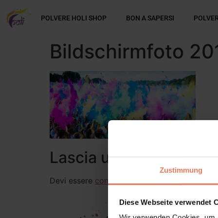
POLVERE HOLI SHOP
BON A SAPERSI
POLVER
Bildschirmfoto 2
Lascia un commento
Zustimmung
Devi essere
connesso
per inviare un commen
Diese Webseite verwendet 
Wir verwenden Cookies, um I