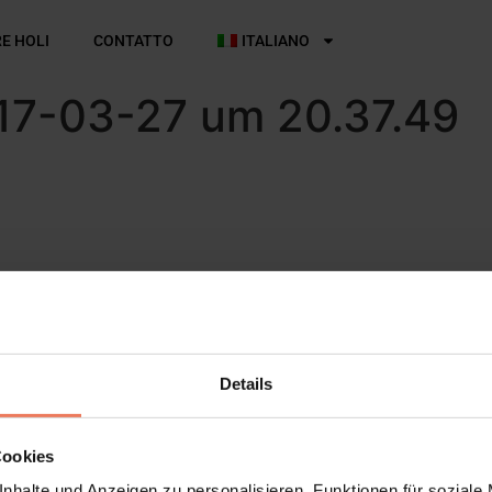
E HOLI
CONTATTO
ITALIANO
017-03-27 um 20.37.49
Details
to.
Cookies
nhalte und Anzeigen zu personalisieren, Funktionen für soziale