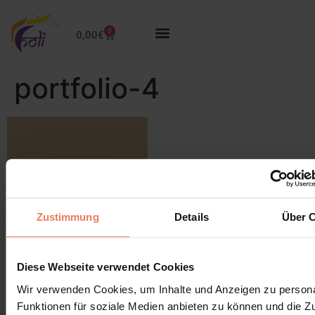
0
0,00
€
portfolio-4
Schreibe einen Kommentar
Zustimmung
Details
Über 
Du musst
angemeldet
sein, um einen Kommentar
abzugeben.
Diese Webseite verwendet Cookies
Wir verwenden Cookies, um Inhalte und Anzeigen zu persona
Funktionen für soziale Medien anbieten zu können und die Zug