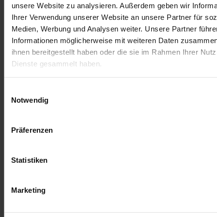
unsere Website zu analysieren. Außerdem geben wir Informa
Schreibe einen Kommentar
Ihrer Verwendung unserer Website an unsere Partner für soz
Medien, Werbung und Analysen weiter. Unsere Partner führe
Du musst
angemeldet
sein, um einen Kommentar
Informationen möglicherweise mit weiteren Daten zusammen,
abzugeben.
ihnen bereitgestellt haben oder die sie im Rahmen Ihrer Nut
Dienste gesammelt haben.
Einwilligungsauswahl
Notwendig
Präferenzen
Statistiken
Allgemeine Geschäftsbediengungen
Marketing
Impressum
Versandbedingungen