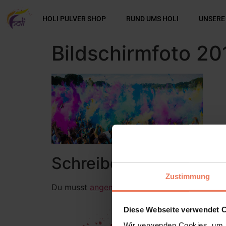
HOLI PULVER SHOP
RUND UMS HOLI
UNSERE
Bildschirmfoto 2
Schreibe einen Komme
Zustimmung
Du musst
angemeldet
sein, um einen Kommen
Diese Webseite verwendet 
Wir verwenden Cookies, um I