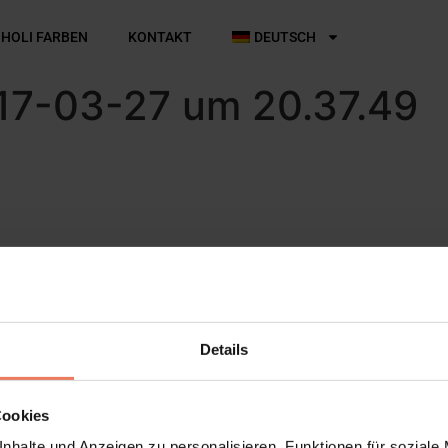
 HOLI FARBEN
KONTAKT
DEUTSCH
017-03-27 um 20.37.49
ntar
Details
tar abzugeben.
Cookies
nhalte und Anzeigen zu personalisieren, Funktionen für soziale