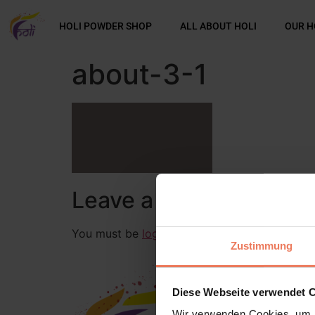
HOLI POWDER SHOP
ALL ABOUT HOLI
OUR H
about-3-1
Leave a Reply
You must be
logged in
to post a comment.
Zustimmung
Diese Webseite verwendet 
Wir verwenden Cookies, um I