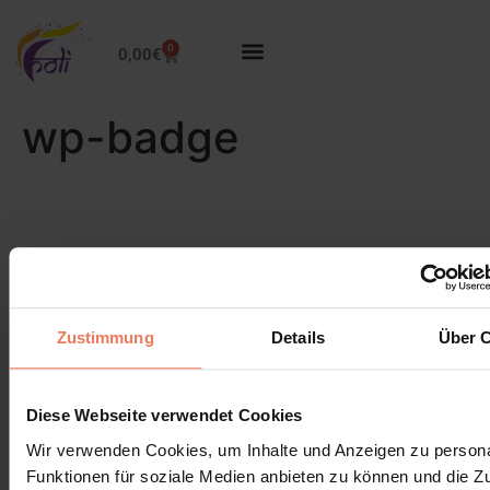
0
0,00
€
wp-badge
Zustimmung
Details
Über 
Schreibe einen Kommentar
Diese Webseite verwendet Cookies
Du musst
angemeldet
sein, um einen Kommentar
Wir verwenden Cookies, um Inhalte und Anzeigen zu persona
abzugeben.
Funktionen für soziale Medien anbieten zu können und die Zug