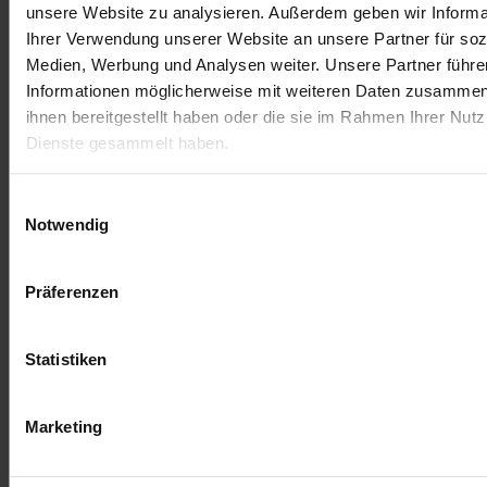
Deja una respuesta
unsere Website zu analysieren. Außerdem geben wir Informa
Ihrer Verwendung unserer Website an unsere Partner für soz
Lo siento, debes estar
conectado
para publicar un
Medien, Werbung und Analysen weiter. Unsere Partner führe
comentario.
Informationen möglicherweise mit weiteren Daten zusammen,
ihnen bereitgestellt haben oder die sie im Rahmen Ihrer Nut
Dienste gesammelt haben.
Einwilligungsauswahl
Notwendig
Präferenzen
Statistiken
Términos y condiciones
Aviso legal
Marketing