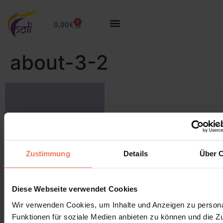
0
0,00
€
about-3-2
Schreibe einen Kommentar
Zustimmung
Details
Über 
Du musst
angemeldet
sein, um einen Kommentar
abzugeben.
Diese Webseite verwendet Cookies
Wir verwenden Cookies, um Inhalte und Anzeigen zu persona
Funktionen für soziale Medien anbieten zu können und die Zug