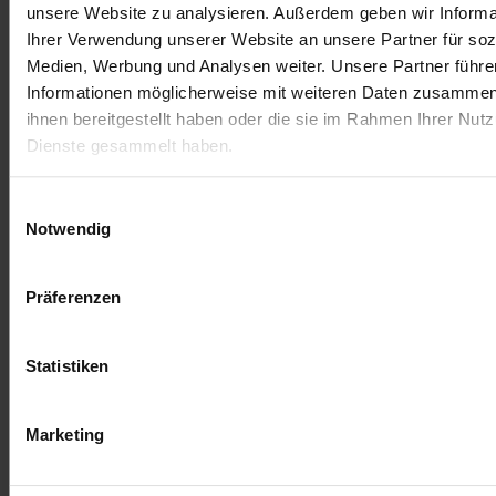
Laisser un commentaire
unsere Website zu analysieren. Außerdem geben wir Informa
Ihrer Verwendung unserer Website an unsere Partner für soz
Vous devez
vous connecter
pour publier un
Medien, Werbung und Analysen weiter. Unsere Partner führe
commentaire.
Informationen möglicherweise mit weiteren Daten zusammen,
ihnen bereitgestellt haben oder die sie im Rahmen Ihrer Nut
Dienste gesammelt haben.
Einwilligungsauswahl
Notwendig
Präferenzen
Statistiken
Conditions d’utilisation
Mentions Légales
Marketing