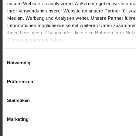
You must be
logged in
to post a comment.
unsere Website zu analysieren. Außerdem geben wir Informa
Ihrer Verwendung unserer Website an unsere Partner für soz
Medien, Werbung und Analysen weiter. Unsere Partner führe
Informationen möglicherweise mit weiteren Daten zusammen,
ihnen bereitgestellt haben oder die sie im Rahmen Ihrer Nut
Dienste gesammelt haben.
Einwilligungsauswahl
Notwendig
Präferenzen
Terms and Conditions
Imprint
Statistiken
Shipping Conditions
Marketing