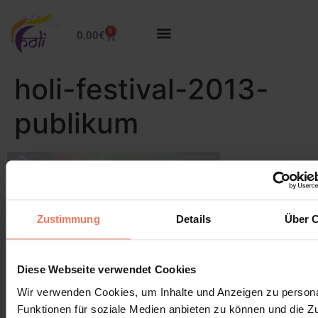
0
0,00
€
holi-festival-2013-
publikum
Zustimmung
Details
Über 
Diese Webseite verwendet Cookies
Leave a Reply
Wir verwenden Cookies, um Inhalte und Anzeigen zu persona
Funktionen für soziale Medien anbieten zu können und die Zug