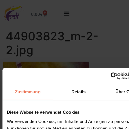
0
0,00
€
44903823_m-2-
2.jpg
Zustimmung
Details
Über 
Diese Webseite verwendet Cookies
Wir verwenden Cookies, um Inhalte und Anzeigen zu persona
Funktionen für soziale Medien anbieten zu können und die Zug