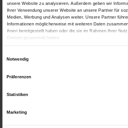
unsere Website zu analysieren. Außerdem geben wir Informa
Ihrer Verwendung unserer Website an unsere Partner für soz
Du musst
angemeldet
sein, um einen Kommentar
Medien, Werbung und Analysen weiter. Unsere Partner führe
abzugeben.
Informationen möglicherweise mit weiteren Daten zusammen,
ihnen bereitgestellt haben oder die sie im Rahmen Ihrer Nut
Dienste gesammelt haben.
Einwilligungsauswahl
Notwendig
Präferenzen
Statistiken
Allgemeine Geschäftsbediengungen
Marketing
Impressum
Versandbedingungen