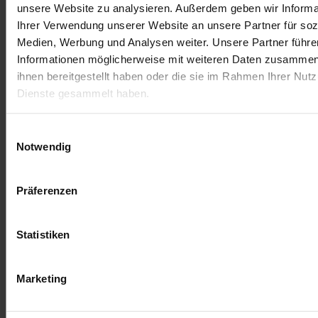
unsere Website zu analysieren. Außerdem geben wir Informa
Deja una respuesta
Ihrer Verwendung unserer Website an unsere Partner für soz
Medien, Werbung und Analysen weiter. Unsere Partner führe
Lo siento, debes estar
conectado
para publicar un
Informationen möglicherweise mit weiteren Daten zusammen,
comentario.
ihnen bereitgestellt haben oder die sie im Rahmen Ihrer Nut
Dienste gesammelt haben.
Einwilligungsauswahl
Notwendig
Präferenzen
Statistiken
Términos y condiciones
Aviso legal
Marketing