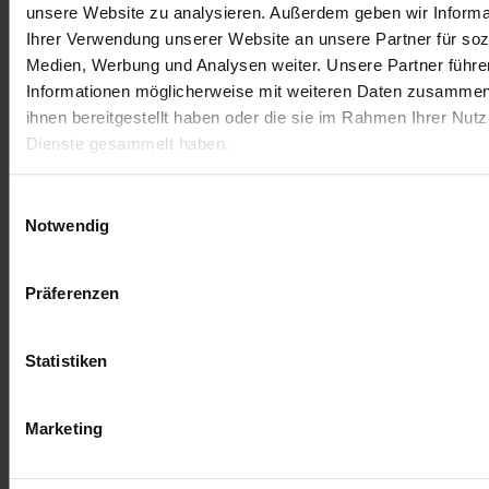
unsere Website zu analysieren. Außerdem geben wir Informa
Deja una respuesta
Ihrer Verwendung unserer Website an unsere Partner für soz
Medien, Werbung und Analysen weiter. Unsere Partner führe
Lo siento, debes estar
conectado
para publicar un
Informationen möglicherweise mit weiteren Daten zusammen,
comentario.
ihnen bereitgestellt haben oder die sie im Rahmen Ihrer Nut
Dienste gesammelt haben.
Einwilligungsauswahl
Notwendig
Präferenzen
Statistiken
Términos y condiciones
Aviso legal
Marketing