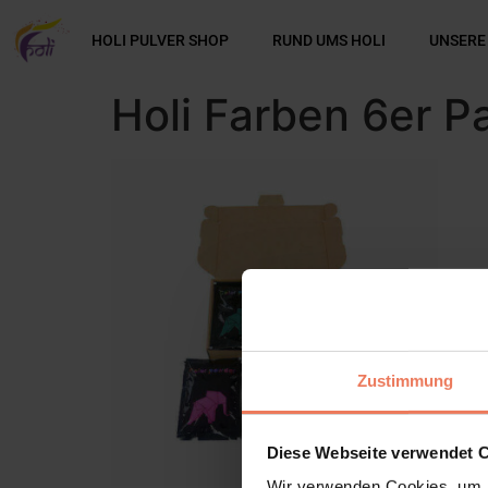
HOLI PULVER SHOP
RUND UMS HOLI
UNSERE
Holi Farben 6er P
Zustimmung
Diese Webseite verwendet 
Wir verwenden Cookies, um I