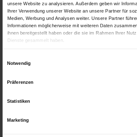
unsere Website zu analysieren. Außerdem geben wir Informa
Ihrer Verwendung unserer Website an unsere Partner für soz
Lascia un commento
Medien, Werbung und Analysen weiter. Unsere Partner führe
Informationen möglicherweise mit weiteren Daten zusammen,
Devi essere
connesso
per inviare un commento.
ihnen bereitgestellt haben oder die sie im Rahmen Ihrer Nut
Dienste gesammelt haben.
Einwilligungsauswahl
Notwendig
Präferenzen
Statistiken
Marketing
Termini di servizio
Impronta